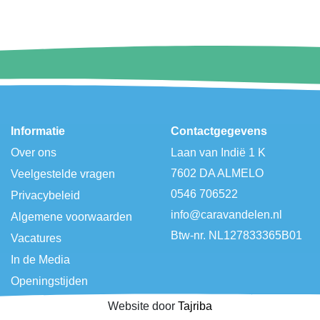
Informatie
Contactgegevens
Over ons
Laan van Indië 1 K
7602 DA ALMELO
Veelgestelde vragen
0546 706522
Privacybeleid
info@caravandelen.nl
Algemene voorwaarden
Btw-nr. NL127833365B01
Vacatures
In de Media
Openingstijden
Website door
Tajriba