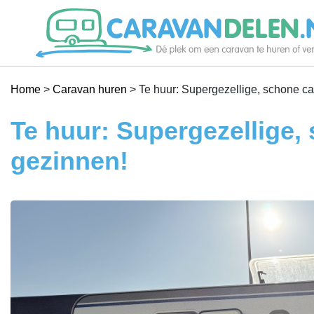
Je caravan verhuren
Home
>
Caravan huren
>
Te huur: Supergezellige, schone ca
Caravan huren
Te huur: Supergezellige,
gezinnen!
Help