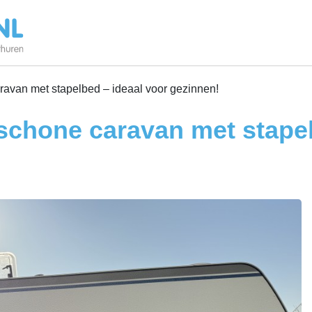
ravan met stapelbed – ideaal voor gezinnen!
 schone caravan met stapel