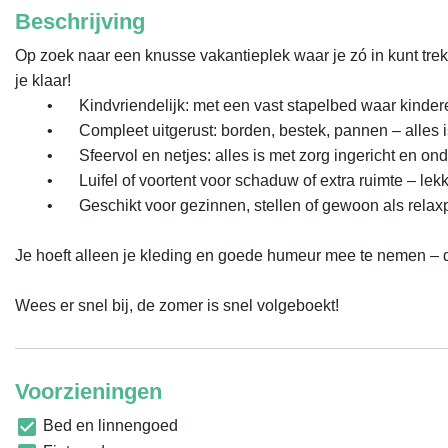
Beschrijving
Op zoek naar een knusse vakantieplek waar je zó in kunt tre
je klaar!

	•	Kindvriendelijk: met een vast stapelbed waar kinderen dol op zijn! En een Frans bed voor 2 volwassenen

	•	Compleet uitgerust: borden, bestek, pannen – alles is aanwezig én brandschoon.

	•	Sfeervol en netjes: alles is met zorg ingericht en onderhouden.

	•	Luifel of voortent voor schaduw of extra ruimte – lekker buiten zitten!

	•	Geschikt voor gezinnen, stellen of gewoon als relaxplek op een mooie camping.

Je hoeft alleen je kleding en goede humeur mee te nemen – de re
Wees er snel bij, de zomer is snel volgeboekt!
Voorzieningen
Bed en linnengoed