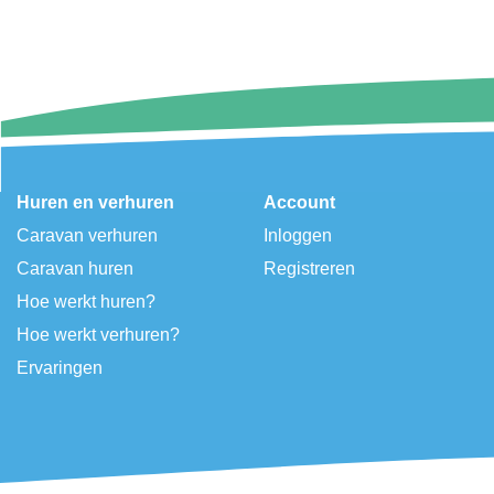
Huren en verhuren
Account
Caravan verhuren
Inloggen
Caravan huren
Registreren
Hoe werkt huren?
Hoe werkt verhuren?
Ervaringen