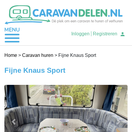
Je caravan verhuren
Inloggen
Registreren
Caravan huren
Home
>
Caravan huren
>
Fijne Knaus Sport
Fijne Knaus Sport
Help
Previous
Next