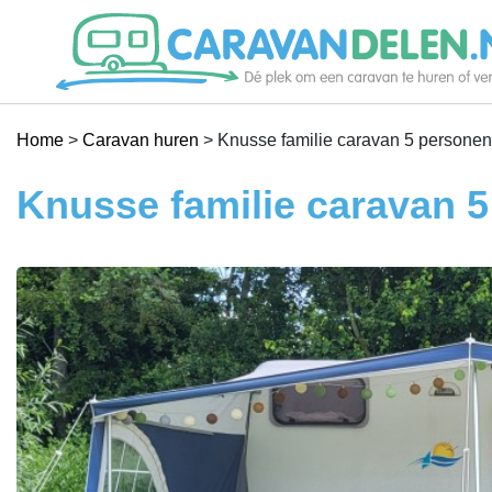
Je caravan verhuren
Home
>
Caravan huren
>
Knusse familie caravan 5 personen
Caravan huren
Knusse familie caravan 5
Help