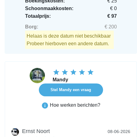
Boekingskosten:
€ 25
Schoonmaakkosten:
€ 0
Totaalprijs:
€ 97
Borg:
€ 200
Helaas is deze datum niet beschikbaar
Probeer hierboven een andere datum.
Mandy
Stel Mandy een vraag
Hoe werken berichten?
Ernst Noort
08-06-2026