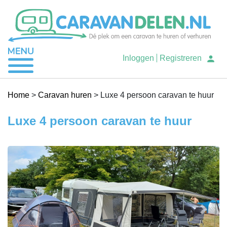
Je caravan verhuren
Inloggen
Registreren
Caravan huren
Home
>
Caravan huren
>
Luxe 4 persoon caravan te huur
Luxe 4 persoon caravan te huur
Help
Previous
Next