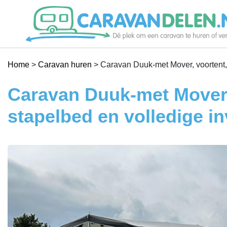
Je caravan verhuren
Home
>
Caravan huren
>
Caravan Duuk-met Mover, voortent, l
Caravan huren
Caravan Duuk-met Mover, v
stapelbed en volledige in
Help