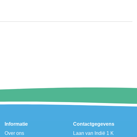
Informatie
Contactgegevens
Over ons
Laan van Indië 1 K