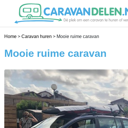
Je caravan verhuren
Home
>
Caravan huren
>
Mooie ruime caravan
Caravan huren
Mooie ruime caravan
Help