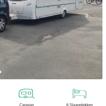
Next
Caravan
6 Slaapplekken