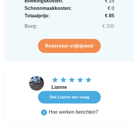
Boekingskosten:
€ 25
Schoonmaakkosten:
€ 0
Totaalprijs:
€ 85
Borg:
€ 200
Reserveer vrijbijvend
Lianne
Stel Lianne een vraag
Hoe werken berichten?