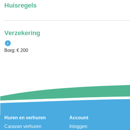
Huisregels
Verzekering
Borg: € 200
Huren en verhuren
Account
Caravan verhuren
Inloggen