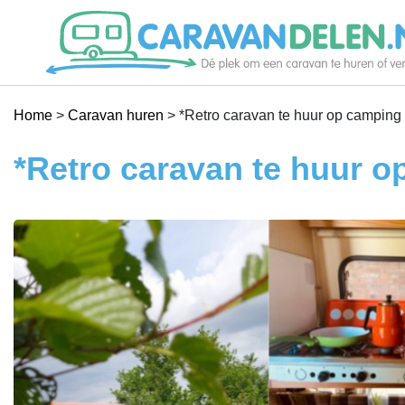
Je caravan verhuren
Home
>
Caravan huren
>
*Retro caravan te huur op camping 
Caravan huren
*Retro caravan te huur o
Help