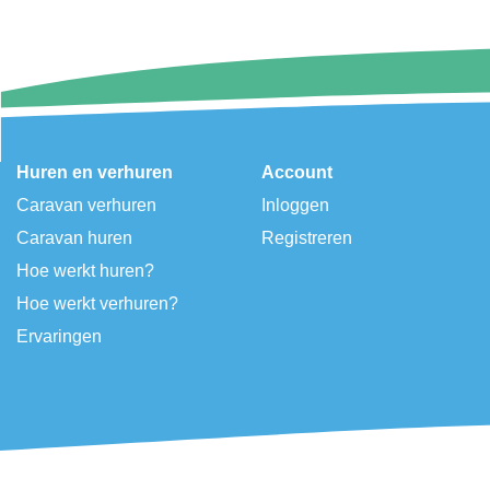
Huren en verhuren
Account
Caravan verhuren
Inloggen
Caravan huren
Registreren
Hoe werkt huren?
Hoe werkt verhuren?
Ervaringen