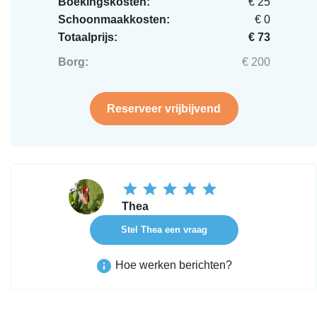
Boekingskosten:
€ 25
Schoonmaakkosten:
€ 0
Totaalprijs:
€ 73
Borg:
€ 200
Reserveer vrijbijvend
Thea
Stel Thea een vraag
Hoe werken berichten?