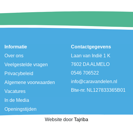
Informatie
Contactgegevens
Over ons
Laan van Indië 1 K
7602 DA ALMELO
Veelgestelde vragen
0546 706522
Privacybeleid
info@caravandelen.nl
Algemene voorwaarden
Btw-nr. NL127833365B01
Vacatures
In de Media
Openingstijden
Website door
Tajriba