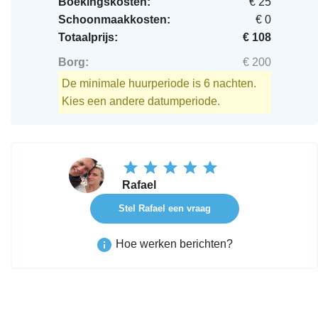
Boekingskosten:
€ 25
Schoonmaakkosten:
€ 0
Totaalprijs:
€ 108
Borg:
€ 200
De minimale huurperiode is 6 nachten.
Kies een andere datumperiode.
Rafael
Stel Rafael een vraag
Hoe werken berichten?