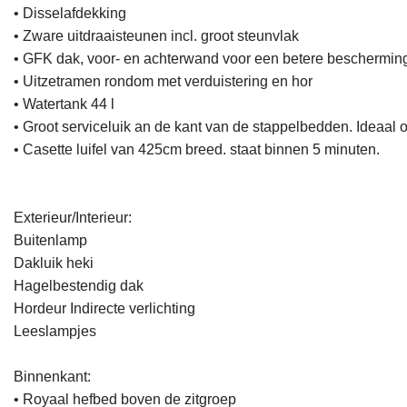
• Disselafdekking

• Zware uitdraaisteunen incl. groot steunvlak

• GFK dak, voor- en achterwand voor een betere beschermin
• Uitzetramen rondom met verduistering en hor

• Watertank 44 l

• Groot serviceluik an de kant van de stappelbedden. Ideaal om
• Casette luifel van 425cm breed. staat binnen 5 minuten.

Exterieur/Interieur:

Buitenlamp

Dakluik heki

Hagelbestendig dak

Hordeur Indirecte verlichting

Leeslampjes

Binnenkant:

• Royaal hefbed boven de zitgroep
