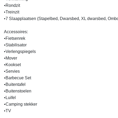
•Rondzit

•Treinzit

•7 Slaapplaatsen (Stapelbed, Dwarsbed, XL dwarsbed, Ombo
Accessoires:

•Fietsenrek

•Stabilisator

•Verlengspiegels

•Mover

•Kookset

•Servies

•Barbecue Set

•Buitentafel

•Buitenstoelen

•Luifel

•Camping stekker

•TV