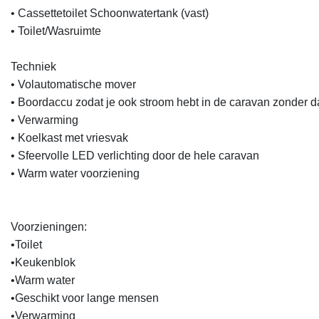
• Cassettetoilet Schoonwatertank (vast)

• Toilet/Wasruimte

Techniek

• Volautomatische mover

• Boordaccu zodat je ook stroom hebt in de caravan zonder da
• Verwarming

• Koelkast met vriesvak

• Sfeervolle LED verlichting door de hele caravan

• Warm water voorziening

Voorzieningen:

•Toilet

•Keukenblok

•Warm water

•Geschikt voor lange mensen

•Verwarming
