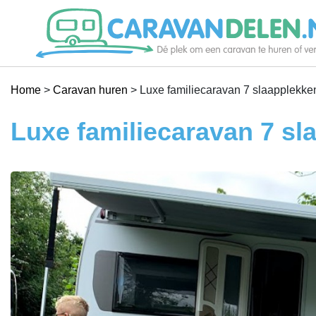
Je caravan verhuren
Home
>
Caravan huren
>
Luxe familiecaravan 7 slaapplekken
Caravan huren
Luxe familiecaravan 7 sl
Help