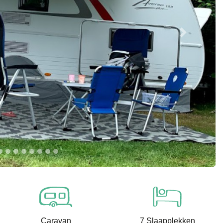
Next
Caravan
7 Slaapplekken