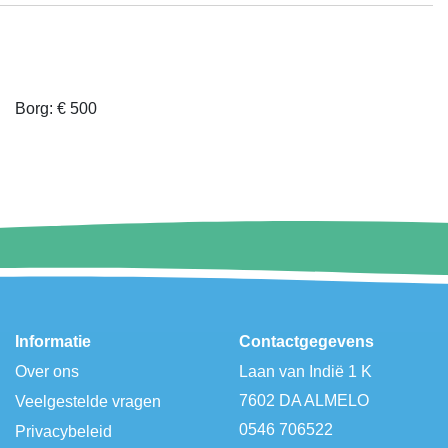
Borg: € 500
Informatie
Contactgegevens
Over ons
Laan van Indië 1 K
7602 DA ALMELO
Veelgestelde vragen
0546 706522
Privacybeleid