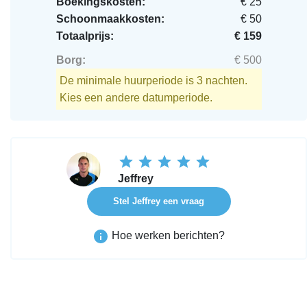
Boekingskosten:
€ 25
Schoonmaakkosten:
€ 50
Totaalprijs:
€ 159
Borg:
€ 500
De minimale huurperiode is 3 nachten.
Kies een andere datumperiode.
Jeffrey
Stel Jeffrey een vraag
Hoe werken berichten?