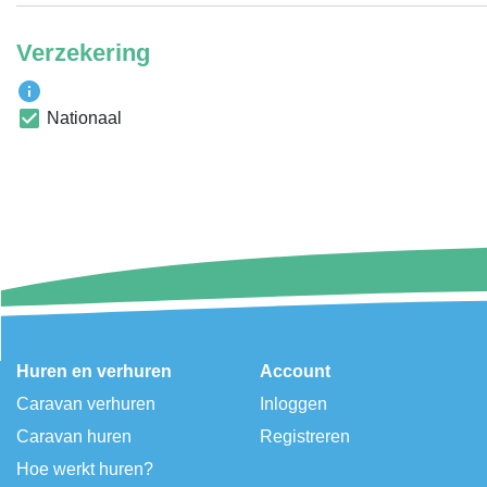
Verzekering
Nationaal
Huren en verhuren
Account
Caravan verhuren
Inloggen
Caravan huren
Registreren
Hoe werkt huren?