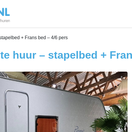
stapelbed + Frans bed – 4/6 pers
te huur – stapelbed + Fran