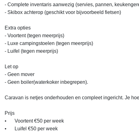
- Complete inventaris aanwezig (servies, pannen, keukengerei, 
- Skibox achterop (geschikt voor bijvoorbeeld fietsen)

Extra opties

- Voortent (tegen meerprijs)  

- Luxe campingstoelen (tegen meerprijs)

- Luifel (tegen meerprijs)

Let op

- Geen mover  

- Geen boiler(waterkoker inbegrepen). 

Caravan is netjes onderhouden en compleet ingericht. Je hoef
Prijs

•	Voortent €50 per week

•	Luifel €50 per week
