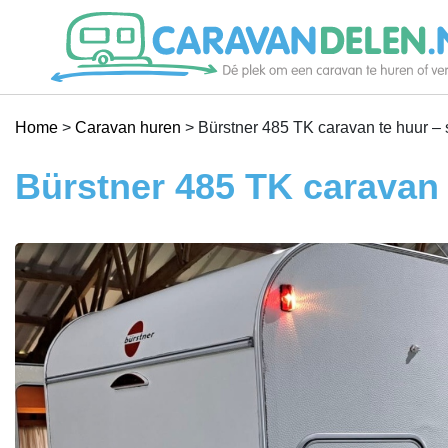
Je caravan verhuren
Home
>
Caravan huren
>
Bürstner 485 TK caravan te huur – 
Caravan huren
Bürstner 485 TK caravan 
Help