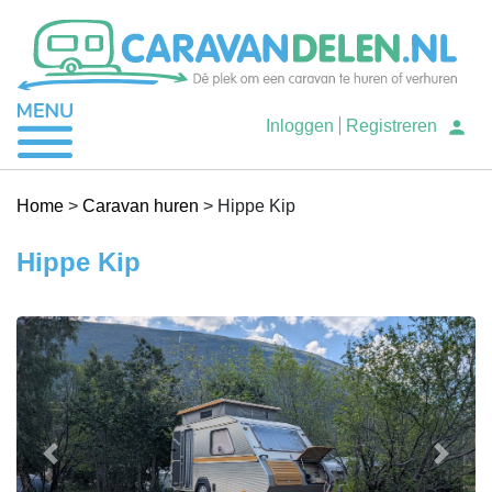
Je caravan verhuren
Inloggen
Registreren
Caravan huren
Home
>
Caravan huren
>
Hippe Kip
Hippe Kip
Help
Previous
Next