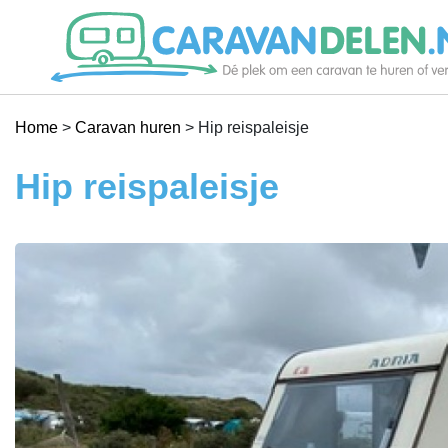
Je caravan verhuren
Home
>
Caravan huren
>
Hip reispaleisje
Caravan huren
Hip reispaleisje
Help