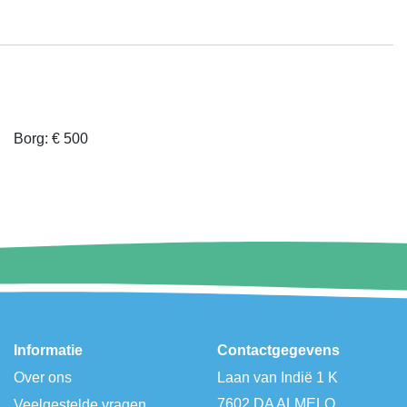
Borg: € 500
Informatie
Contactgegevens
Over ons
Laan van Indië 1 K
7602 DA ALMELO
Veelgestelde vragen