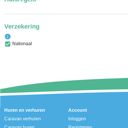
Verzekering
Nationaal
Huren en verhuren
Account
Caravan verhuren
Inloggen
Caravan huren
Registreren