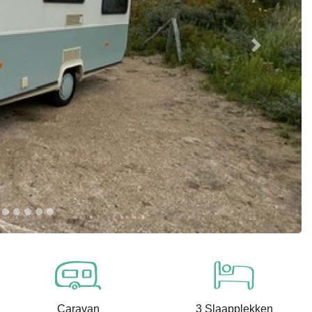
Next
Caravan
3 Slaapplekken