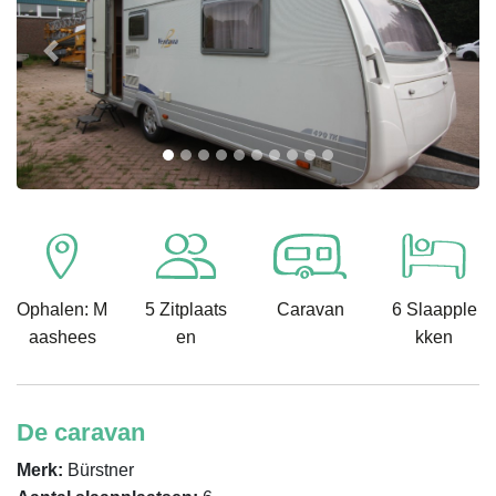
Previous
Next
Ophalen: M
5 Zitplaats
Caravan
6 Slaapple
aashees
en
kken
De caravan
Merk:
Bürstner