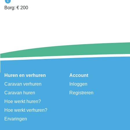
Borg: € 200
Huren en verhuren
Account
Caravan verhuren
Inloggen
Caravan huren
Registreren
Hoe werkt huren?
Hoe werkt verhuren?
Ervaringen