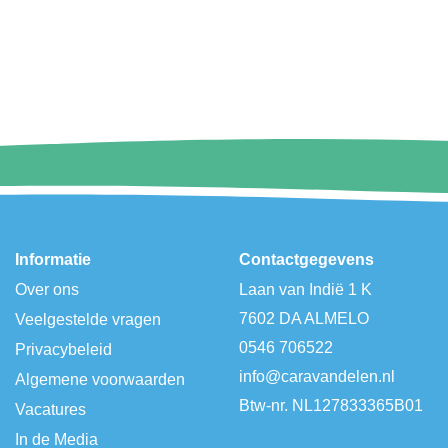
Informatie
Contactgegevens
Over ons
Laan van Indië 1 K
7602 DA ALMELO
Veelgestelde vragen
0546 706522
Privacybeleid
info@caravandelen.nl
Algemene voorwaarden
Btw-nr. NL127833365B01
Vacatures
In de Media