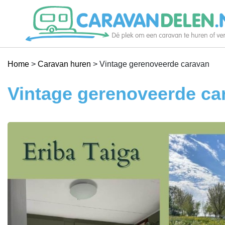
Je caravan verhuren
Home
>
Caravan huren
>
Vintage gerenoveerde caravan
Caravan huren
Vintage gerenoveerde ca
Help