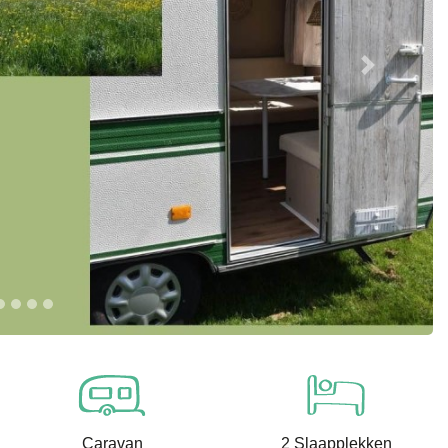
Next
Caravan
2 Slaapplekken