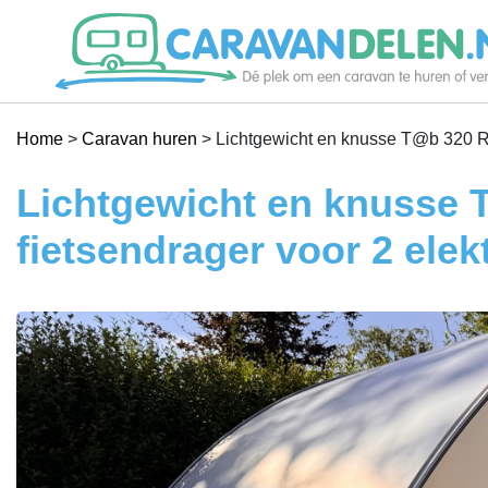
Je caravan verhuren
Home
>
Caravan huren
>
Lichtgewicht en knusse T@b 320 RS c
Caravan huren
Lichtgewicht en knusse T
fietsendrager voor 2 elekt
Help