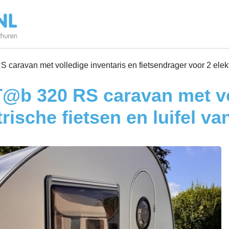
aravan met volledige inventaris en fietsendrager voor 2 elektri
@b 320 RS caravan met vo
rische fietsen en luifel va