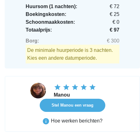
Huursom (1 nachten):
€ 72
Boekingskosten:
€ 25
Schoonmaakkosten:
€ 0
Totaalprijs:
€ 97
Borg:
€ 300
De minimale huurperiode is 3 nachten.
Kies een andere datumperiode.
Manou
Stel Manou een vraag
Hoe werken berichten?