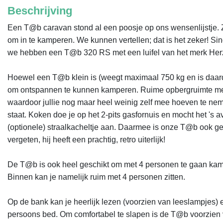
Beschrijving
Een T@b caravan stond al een poosje op ons wensenlijstje. Zo
om in te kamperen. We kunnen vertellen; dat is het zeker! Si
we hebben een T@b 320 RS met een luifel van het merk Herz
Hoewel een T@b klein is (weegt maximaal 750 kg en is daardoo
om ontspannen te kunnen kamperen. Ruime opbergruimte met al
waardoor jullie nog maar heel weinig zelf mee hoeven te neme
staat. Koken doe je op het 2-pits gasfornuis en mocht het 's a
(optionele) straalkacheltje aan. Daarmee is onze T@b ook ge
vergeten, hij heeft een prachtig, retro uiterlijk! 

De T@b is ook heel geschikt om met 4 personen te gaan kampe
Binnen kan je namelijk ruim met 4 personen zitten. 

Op de bank kan je heerlijk lezen (voorzien van leeslampjes) 
persoons bed. Om comfortabel te slapen is de T@b voorzien va