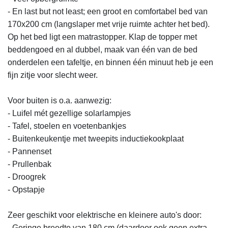
- En last but not least; een groot en comfortabel bed van 
170x200 cm (langslaper met vrije ruimte achter het bed). 
Op het bed ligt een matrastopper. Klap de topper met 
beddengoed en al dubbel, maak van één van de bed 
onderdelen een tafeltje, en binnen één minuut heb je een 
fijn zitje voor slecht weer.

Voor buiten is o.a. aanwezig:

- Luifel mét gezellige solarlampjes

- Tafel, stoelen en voetenbankjes

- Buitenkeukentje met tweepits inductiekookplaat

- Pannenset

- Prullenbak

- Droogrek

- Opstapje

Zeer geschikt voor elektrische en kleinere auto's door:

- Geringe breedte van 180 cm (daardoor ook geen extra 