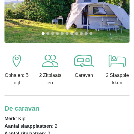
Previous
Next
Ophalen: B
2 Zitplaats
Caravan
2 Slaapple
oijl
en
kken
De caravan
Merk:
Kip
Aantal slaapplaatsen:
2
Aantal zitplaatsen:
2