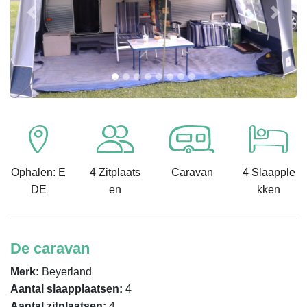
Previous
Next
Ophalen: E
4 Zitplaats
Caravan
4 Slaapple
DE
en
kken
De caravan
Merk:
Beyerland
Aantal slaapplaatsen:
4
Aantal zitplaatsen:
4