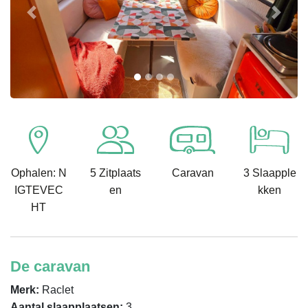
Previous
Next
Ophalen: N
5 Zitplaats
Caravan
3 Slaapple
IGTEVEC
en
kken
HT
De caravan
Merk:
Raclet
Aantal slaapplaatsen:
3