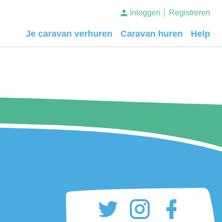
Inloggen
Registreren
Je caravan verhuren
Caravan huren
Help