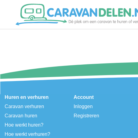
Je caravan verhuren
Caravan huren
Help
Huren en verhuren
Account
Caravan verhuren
Inloggen
Caravan huren
Registreren
Hoe werkt huren?
Hoe werkt verhuren?