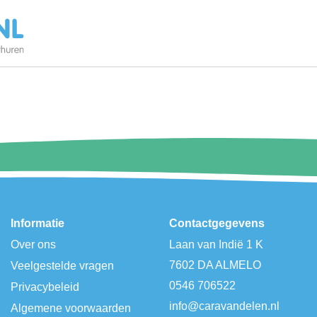
Informatie
Contactgegevens
Over ons
Laan van Indië 1 K
7602 DA ALMELO
Veelgestelde vragen
0546 706522
Privacybeleid
info@caravandelen.nl
Algemene voorwaarden